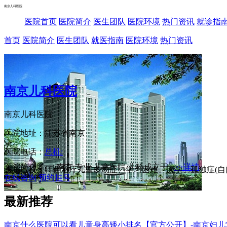
南京儿科医院
医院首页
医院简介
医生团队
医院环境
热门资讯
就诊指
首页
医院简介
医生团队
就医指南
医院环境
热门资讯
南京儿科医院
南京儿科医院
医院地址：江苏省南京
医院电话：
总机:
医院简介： 南京 专业 儿童医院 儿科成立于...
>>详情
医院擅长：特色治疗儿童多动症、学习困难、厌学、孤独症(自闭
在线咨询
预约挂号
最新推荐
南京什么医院可以看儿童身高矮小排名【官方公开】-南京妇儿