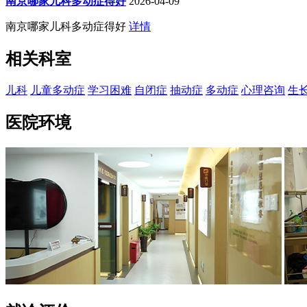
南京哪家儿科多动症得好
2026-04-09
南京哪家儿科多动症得好
详情
相关科室
儿科
儿童多动症
学习困难
自闭症
抽动症
多动症
心理咨询
生
医院环境