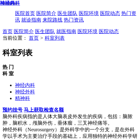
神经内科
神经外科
精神科
昆明康瑞脑科医院
医院首页
医院简介
医生团队
医院环境
医院动态
热门资
讯
就诊指南
来院路线
热门资讯
首页
医院简介
医生团队
就医指南
医院环境
医院动态
当前位置：
首页
>
科室列表
科室列表
热 门
科 室
神经内科
神经外科
精神科
预约挂号
马上获取检查名额
脑外科疾病指的是人体大脑表皮外发生的疾病，包括：脑脓
肿，脑积水，颅脑外伤，垂体瘤，三叉神经痛等。
神经外科（Neurosurgery）是外科学中的一个分支，是在外科
学以手术为主要治疗手段的基础上，应用独特的神经外科学研