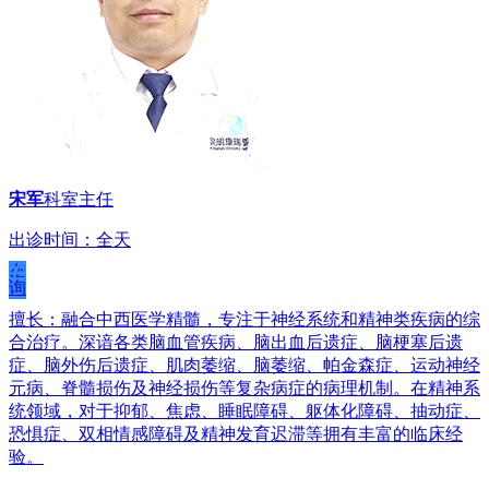
宋军
科室主任
出诊时间：全天
在
线
咨
询
擅长：融合中西医学精髓，专注于神经系统和精神类疾病的综
合治疗。深谙各类脑血管疾病、脑出血后遗症、脑梗塞后遗
症、脑外伤后遗症、肌肉萎缩、脑萎缩、帕金森症、运动神经
元病、脊髓损伤及神经损伤等复杂病症的病理机制。在精神系
统领域，对于抑郁、焦虑、睡眠障碍、躯体化障碍、抽动症、
恐惧症、双相情感障碍及精神发育迟滞等拥有丰富的临床经
验。