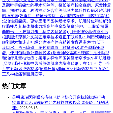
及颞叶等癫痫灶的手术切除等。擅长治疗帕金森病、原发性震
颤、扭转痉挛、秽语抽动综合症等肌张力障碍性疾病及难治性
精神疾病(强迫症、精神分裂症、双相情感障碍、抑郁症等)和
难治性癫痫病。更够应用周围神经缩窄术、肌腱转位和松解治
疗脑瘫及其肢体肌张力增高的痉挛型脑瘫(包括：上肢旋前屈
曲畸形、下肢剪刀步、马蹄内翻足等)；腰脊神经高选择性后
根肌腱矫形和外支架固定牵拉术矫正下肢畸形；利用颈动脉外
膜剥脱术和迷走神经分离治疗伴有精神发育迟滞(智力低下、
流口水、语言障碍、感知觉障碍、软瘫等)及混合型脑瘫患
者；使用颈动脉外膜剥脱术+迷走神经隔离术缓解手足徐动型
和治疗儿童抽动症；采用选择性周围神经缩窄术(PN)和肌腱矫
形治疗脑外伤和中风后肢体肌张力增高畸形；在 CT 引导下半
月节射频温控热凝术(球囊压迫)和面神经射频热凝治疗原发性
三叉神经痛和面肌痉挛。
热门文章
昆明康瑞医院联合省敬老助老协会开启抗帕抗癫行动，
特邀北京天坛医院神经内科刘君教授亲临会诊，预约从
速~
2026.06.15