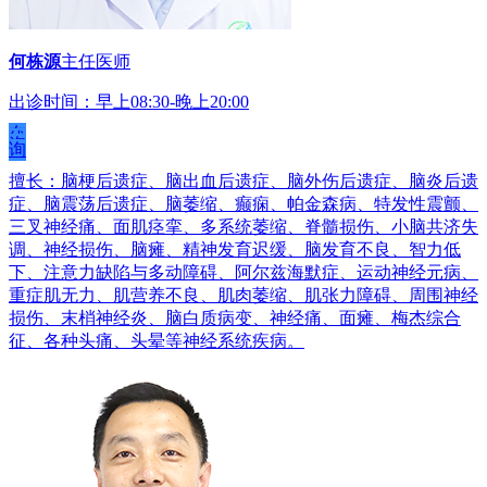
何栋源
主任医师
出诊时间：早上08:30-晚上20:00
在
线
咨
询
擅长：脑梗后遗症、脑出血后遗症、脑外伤后遗症、脑炎后遗
症、脑震荡后遗症、脑萎缩、癫痫、帕金森病、特发性震颤、
三叉神经痛、面肌痉挛、多系统萎缩、脊髓损伤、小脑共济失
调、神经损伤、脑瘫、精神发育迟缓、脑发育不良、智力低
下、注意力缺陷与多动障碍、阿尔兹海默症、运动神经元病、
重症肌无力、肌营养不良、肌肉萎缩、肌张力障碍、周围神经
损伤、末梢神经炎、脑白质病变、神经痛、面瘫、梅杰综合
征、各种头痛、头晕等神经系统疾病。