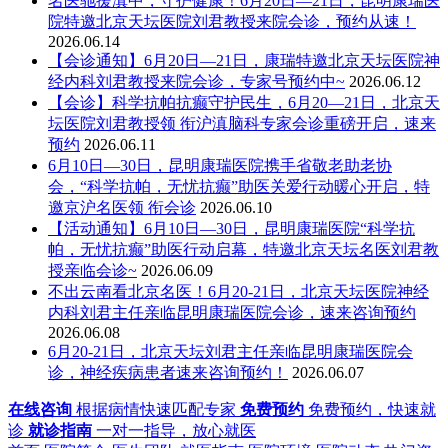
名医驰援滇中，守护健康！6月20日—21日，昆明康瑞医
院特邀北京天坛医院刘君教授来院会诊，预约从速！
2026.06.14
【会诊通知】6月20日—21日，康瑞特邀北京天坛医院神
经内科刘君教授来院会诊，专家号预约中~
2026.06.12
【会诊】科学抗帕抗癫守护民生，6月20—21日，北京天
坛医院刘君教授领 衔沪滇脑科专家会诊重磅开启，速来
预约
2026.06.11
6月10日—30日，昆明康瑞医院携手省敬老助老协
会，“科学抗帕，无忧抗癫”助医关爱行动暖心开启，特
邀京沪名医领 衔会诊
2026.06.10
【活动通知】6月10日—30日，昆明康瑞医院“科学抗
帕，无忧抗癫”助医行动启幕，特邀北京天坛名医刘君教
授亲临会诊~
2026.06.09
不出云南看北京名医！6月20-21日，北京天坛医院神经
内科刘君主任亲临昆明康瑞医院会诊，速来咨询预约
2026.06.08
6月20-21日，北京天坛刘君主任亲临昆明康瑞医院会
诊，神经疾病患者速来咨询预约！
2026.06.07
在线咨询
根据病情快速匹配专家
免费预约
免费预约，快速就
诊
就诊指南
一对一指导，放心就医